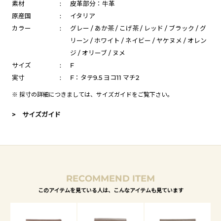
素材
:
皮革部分：牛革
原産国
:
イタリア
カラー
:
グレー / あか茶 / こげ茶 / レッド / ブラック / グ
リーン / ホワイト / ネイビー / ヤケヌメ / オレン
ジ / オリーブ / ヌメ
サイズ
:
F
実寸
:
F：タテ9.5 ヨコ11 マチ2
※ 採寸の詳細につきましては、
サイズガイド
をご覧下さい。
> サイズガイド
RECOMMEND ITEM
このアイテムを見ている人は、こんなアイテムも見ています