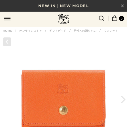
NEW IN｜NEW MODEL
8/17(月)10時まで｜税込11,000円以上で送料無料
0
贈る相手やシーンから選べる、新しいギフトガイド
HOME
|
オンラインストア
/
ギフトガイド
/
男性への贈りもの
/
ウォレット
NEW IN｜COLOR LEATHER