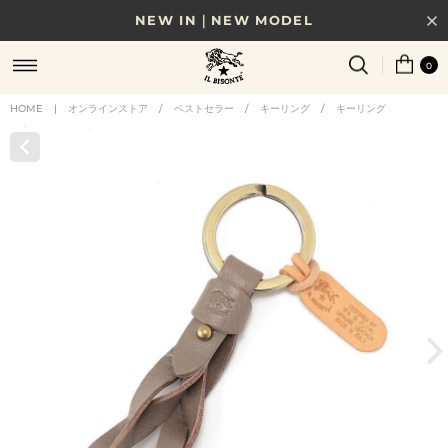
NEW IN｜NEW MODEL
8/17(月)10時まで｜税込11,000円以上で送料無料
0
贈る相手やシーンから選べる、新しいギフトガイド
HOME
|
オンラインストア
/
ベストセラー
/
キーリング
/
キーリング
NEW IN｜COLOR LEATHER