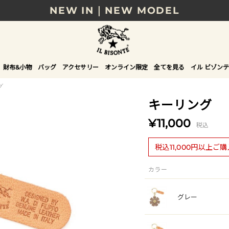
NEW IN｜NEW MODEL
8/17(月)10時まで｜税込11,000円以上で送料無
贈る相手やシーンから選べる、新しいギフトガイ
財布&小物
バッグ
アクセサリー
オンライン限定
全てを見る
イル ビゾンテ
NEW IN｜COLOR LEATHER
グ
キーリング
¥11,000
税込
税込11,000円以上ご
カラー
グレー