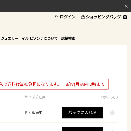
ログイン
ショッピングバッグ
料
0
ド
 ジュエリー
イル ビゾンテについて
店舗検索
購入で送料は当社負担になります。：8/17(月)AM10時まで
サイズ / 在庫
お気に入り
バッグに入れる
F
/
販売中