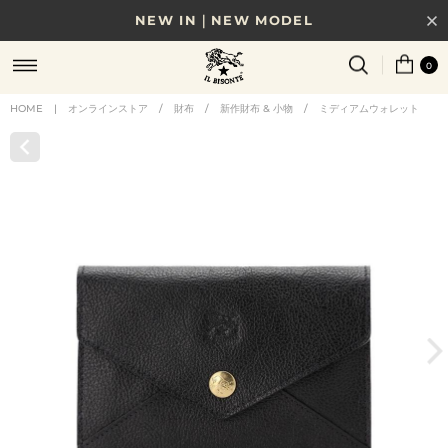
NEW IN｜NEW MODEL
8/17(月)10時まで｜税込11,000円以上で送料無料
0
贈る相手やシーンから選べる、新しいギフトガイド
HOME
|
オンラインストア
/
財布
/
新作財布 & 小物
/
ミディアムウォレット
NEW IN｜COLOR LEATHER