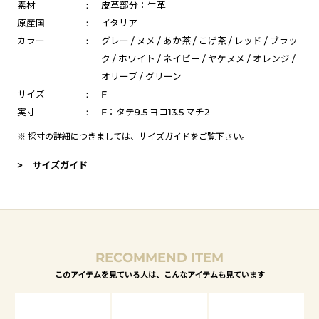
素材
:
皮革部分：牛革
原産国
:
イタリア
カラー
:
グレー / ヌメ / あか茶 / こげ茶 / レッド / ブラッ
ク / ホワイト / ネイビー / ヤケヌメ / オレンジ /
オリーブ / グリーン
サイズ
:
F
実寸
:
F：タテ9.5 ヨコ13.5 マチ2
※ 採寸の詳細につきましては、
サイズガイド
をご覧下さい。
> サイズガイド
RECOMMEND ITEM
このアイテムを見ている人は、こんなアイテムも見ています