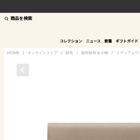
商品を検索
コレクション
ニュース
新着
ギフトガイド
HOME
|
オンラインストア
/
財布
/
新作財布 & 小物
/
ミディアムウ