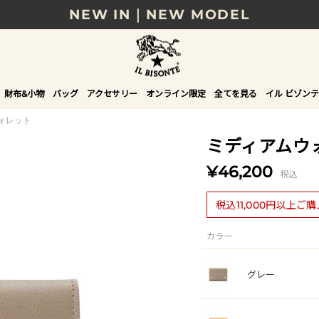
NEW IN｜NEW MODEL
8/17(月)10時まで｜税込11,000円以上で送料無
贈る相手やシーンから選べる、新しいギフトガイ
財布&小物
バッグ
アクセサリー
オンライン限定
全てを見る
イル ビゾンテ
NEW IN｜COLOR LEATHER
ォレット
ミディアムウ
¥46,200
税込
税込11,000円以上ご
カラー
グレー