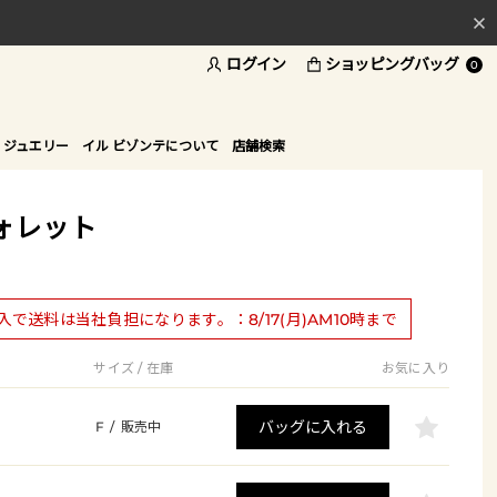
ログイン
ショッピングバッグ
料
0
ド
 ジュエリー
イル ビゾンテについて
店舗検索
ォレット
購入で送料は当社負担になります。：8/17(月)AM10時まで
サイズ / 在庫
お気に入り
バッグに入れる
F
/
販売中