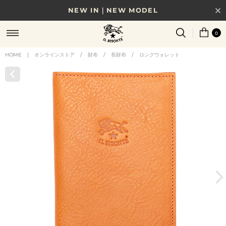
NEW IN｜NEW MODEL
8/17(月)10時まで｜税込11,000円以上で送料無料
0
贈る相手やシーンから選べる、新しいギフトガイド
HOME
|
オンラインストア
/
財布
/
長財布
/
ロングウォレット
NEW IN｜COLOR LEATHER