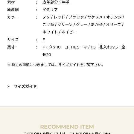
素材
:
皮革部分：牛革
原産国
:
イタリア
カラー
:
ヌメ / レッド / ブラック / ヤケヌメ / オレンジ /
こげ茶 / グリーン / グレー / あか茶 / オリーブ /
ホワイト / ネイビー
サイズ
:
F
実寸
:
F：タテ10 ヨコ18.5 マチ1.5 札入れ17.5 全
長20
※ 採寸の詳細につきましては、
サイズガイド
をご覧下さい。
> サイズガイド
RECOMMEND ITEM
このアイテムを見ている人は、こんなアイテムも見ています