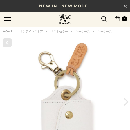
NEW IN｜NEW MODEL
8/17(月)10時まで｜税込11,000円以上で送料無料
0
贈る相手やシーンから選べる、新しいギフトガイド
HOME
|
オンラインストア
/
ベストセラー
/
キーケース
/
キーケース
NEW IN｜COLOR LEATHER