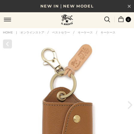
NEW IN｜NEW MODEL
8/17(月)10時まで｜税込11,000円以上で送料無料
0
贈る相手やシーンから選べる、新しいギフトガイド
HOME
|
オンラインストア
/
ベストセラー
/
キーケース
/
キーケース
NEW IN｜COLOR LEATHER