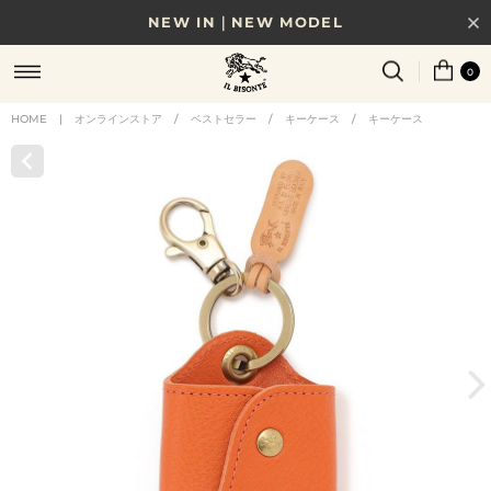
NEW IN｜NEW MODEL
8/17(月)10時まで｜税込11,000円以上で送料無料
0
贈る相手やシーンから選べる、新しいギフトガイド
HOME
|
オンラインストア
/
ベストセラー
/
キーケース
/
キーケース
NEW IN｜COLOR LEATHER