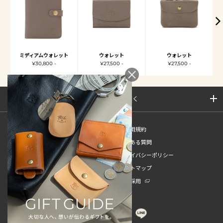
ミディアムウォレット
ウォレット
ウォレット
¥30,800 -
¥27,500 -
¥27,500 -
サイトマップを開く
新規会員登録
ご利用規約
ご利用ガイド
よくある質問
特定商取引法
プライバシーポリシー
お問い合わせ
サイトマップ
販売スタッフ中途採用
新卒採用