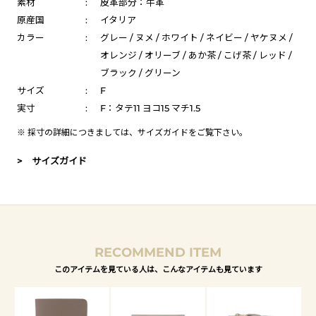
素材
:
皮革部分：牛革
原産国
:
イタリア
カラー
:
グレー / ヌメ / ホワイト / ネイビー / ヤケヌメ /
オレンジ / オリーブ / あか茶 / こげ茶 / レッド /
ブラック / グリーン
サイズ
:
F
実寸
:
F：タテ11 ヨコ15 マチ1.5
※ 採寸の詳細につきましては、
サイズガイド
をご覧下さい。
> サイズガイド
RECOMMEND ITEM
このアイテムを見ている人は、こんなアイテムも見ています