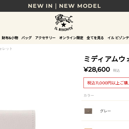
NEW IN｜NEW MODEL
8/17(月)10時まで｜税込11,000円以上で送料無
贈る相手やシーンから選べる、新しいギフトガイ
財布&小物
バッグ
アクセサリー
オンライン限定
全てを見る
イル ビゾンテ
NEW IN｜COLOR LEATHER
ォレット
ミディアムウ
¥28,600
税込
税込11,000円以上ご
カラー
グレー