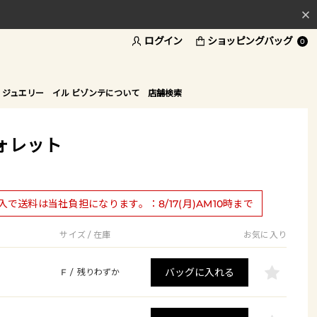
ログイン
ショッピングバッグ
料
0
ド
 ジュエリー
イル ビゾンテについて
店舗検索
ォレット
購入で送料は当社負担になります。：8/17(月)AM10時まで
サイズ / 在庫
お気に入り
バッグに入れる
F
/
残りわずか