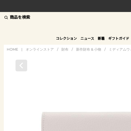
商品を検索
コレクション
ニュース
新着
ギフトガイド
HOME
|
オンラインストア
/
財布
/
新作財布 & 小物
/
ミディアムウ