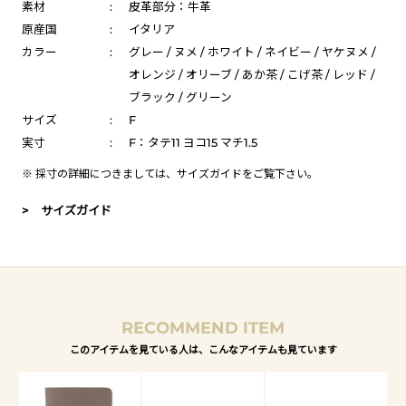
素材
:
皮革部分：牛革
原産国
:
イタリア
カラー
:
グレー / ヌメ / ホワイト / ネイビー / ヤケヌメ /
オレンジ / オリーブ / あか茶 / こげ茶 / レッド /
ブラック / グリーン
サイズ
:
F
実寸
:
F：タテ11 ヨコ15 マチ1.5
※ 採寸の詳細につきましては、
サイズガイド
をご覧下さい。
> サイズガイド
RECOMMEND ITEM
このアイテムを見ている人は、こんなアイテムも見ています