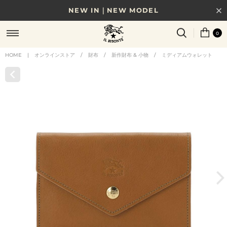
NEW IN｜NEW MODEL
8/17(月)10時まで｜税込11,000円以上で送料無料
0
贈る相手やシーンから選べる、新しいギフトガイド
HOME
|
オンラインストア
/
財布
/
新作財布 & 小物
/
ミディアムウォレット
NEW IN｜COLOR LEATHER