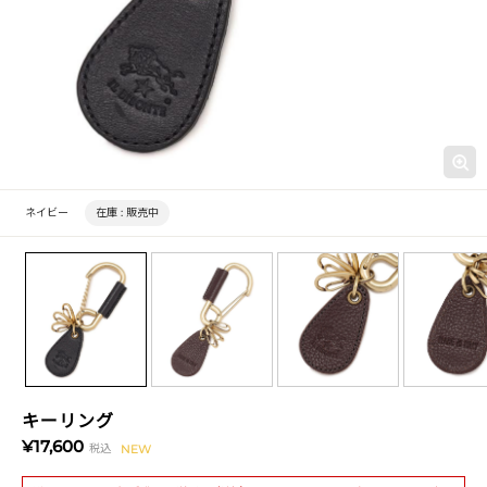
ネイビー
在庫 :
販売中
キーリング
¥17,600
税込
NEW