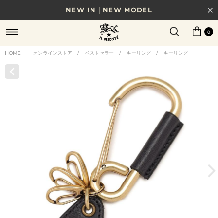
NEW IN｜NEW MODEL
8/17(月)10時まで｜税込11,000円以上で送料無料
0
贈る相手やシーンから選べる、新しいギフトガイド
HOME
|
オンラインストア
/
ベストセラー
/
キーリング
/
キーリング
NEW IN｜COLOR LEATHER