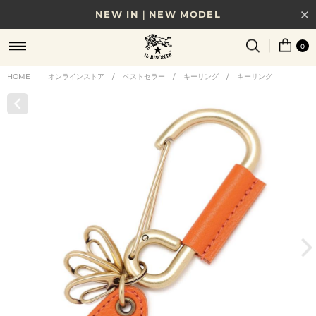
NEW IN｜NEW MODEL
8/17(月)10時まで｜税込11,000円以上で送料無料
0
贈る相手やシーンから選べる、新しいギフトガイド
HOME
|
オンラインストア
/
ベストセラー
/
キーリング
/
キーリング
NEW IN｜COLOR LEATHER