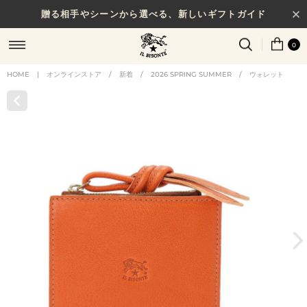
贈る相手やシーンから選べる、新しいギフトガイド
0
HOME
|
オンラインストア
/
新着
/
2026 SPRING SUMMER
/
ウォレット