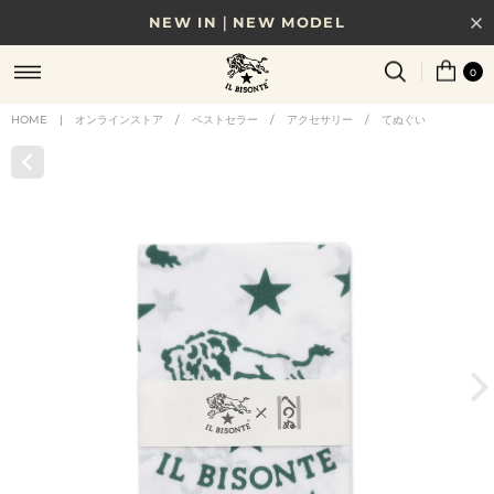
NEW IN｜NEW MODEL
8/17(月)10時まで｜税込11,000円以上で送料無料
0
贈る相手やシーンから選べる、新しいギフトガイド
HOME
|
オンラインストア
/
ベストセラー
/
アクセサリー
/
てぬぐい
NEW IN｜COLOR LEATHER