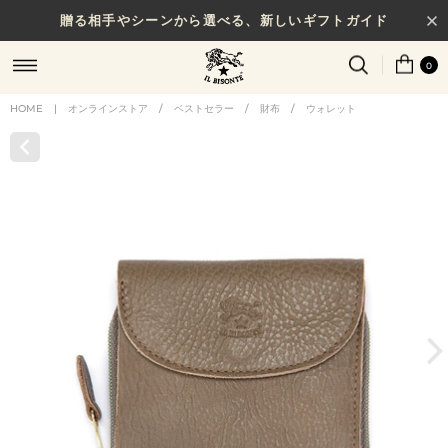
贈る相手やシーンから選べる、新しいギフトガイド
0
HOME
|
オンラインストア
/
ベストセラー
/
財布
/
ウォレット