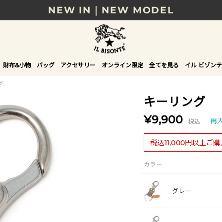
NEW IN｜NEW MODEL
8/17(月)10時まで｜税込11,000円以上で送料無
贈る相手やシーンから選べる、新しいギフトガイ
財布&小物
バッグ
アクセサリー
オンライン限定
全てを見る
イル ビゾンテ
NEW IN｜COLOR LEATHER
グ
キーリング
¥9,900
税込
再
税込11,000円以上ご
カラー
グレー