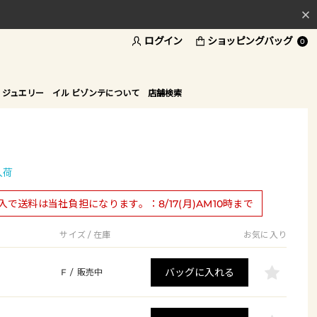
ログイン
ショッピングバッグ
料
0
ド
 ジュエリー
イル ビゾンテについて
店舗検索
入荷
購入で送料は当社負担になります。：8/17(月)AM10時まで
サイズ / 在庫
お気に入り
バッグに入れる
F
/
販売中