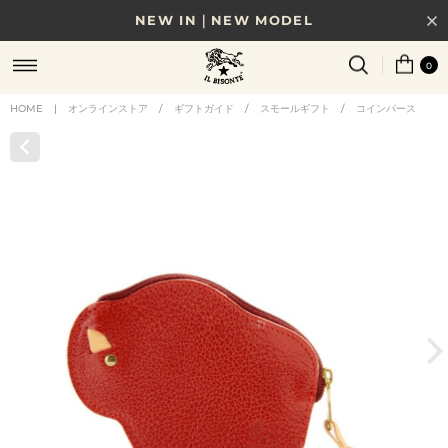
NEW IN｜NEW MODEL
8/17(月)10時まで｜税込11,000円以上で送料無料
0
贈る相手やシーンから選べる、新しいギフトガイド
HOME
|
オンラインストア
/
ギフトガイド
/
スモールギフト
/
コインパース
NEW IN｜COLOR LEATHER