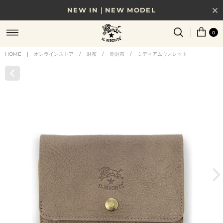
NEW IN｜NEW MODEL
8/17(月)10時まで｜税込11,000円以上で送料無料
0
贈る相手やシーンから選べる、新しいギフトガイド
HOME
|
オンラインストア
/
財布
/
長財布
/
ミディアムウォレット
NEW IN｜COLOR LEATHER