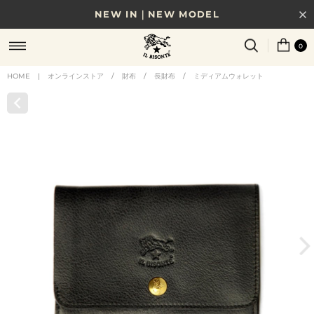
NEW IN｜NEW MODEL
8/17(月)10時まで｜税込11,000円以上で送料無料
0
贈る相手やシーンから選べる、新しいギフトガイド
HOME
|
オンラインストア
/
財布
/
長財布
/
ミディアムウォレット
NEW IN｜COLOR LEATHER