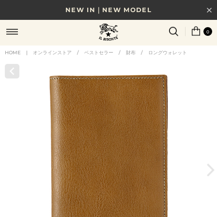
NEW IN｜NEW MODEL
8/17(月)10時まで｜税込11,000円以上で送料無料
0
贈る相手やシーンから選べる、新しいギフトガイド
HOME
|
オンラインストア
/
ベストセラー
/
財布
/
ロングウォレット
NEW IN｜COLOR LEATHER