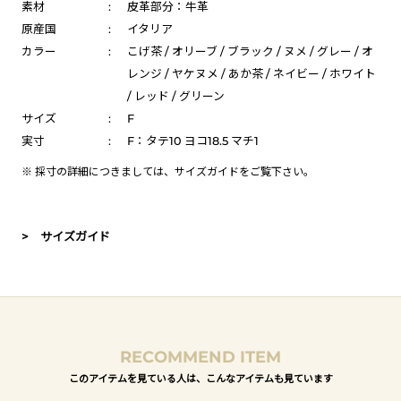
素材
:
皮革部分：牛革
原産国
:
イタリア
カラー
:
こげ茶 / オリーブ / ブラック / ヌメ / グレー / オ
レンジ / ヤケヌメ / あか茶 / ネイビー / ホワイト
/ レッド / グリーン
サイズ
:
F
実寸
:
F：タテ10 ヨコ18.5 マチ1
※ 採寸の詳細につきましては、
サイズガイド
をご覧下さい。
> サイズガイド
RECOMMEND ITEM
このアイテムを見ている人は、こんなアイテムも見ています