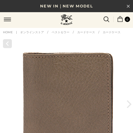
NEW IN｜NEW MODEL
8/17(月)10時まで｜税込11,000円以上で送料無料
0
贈る相手やシーンから選べる、新しいギフトガイド
HOME
|
オンラインストア
/
ベストセラー
/
カードケース
/
カードケース
NEW IN｜COLOR LEATHER