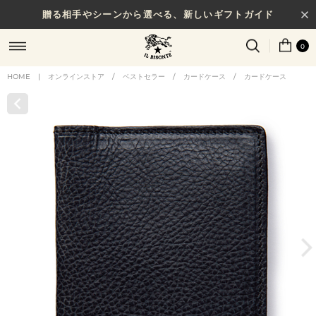
贈る相手やシーンから選べる、新しいギフトガイド
0
HOME
|
オンラインストア
/
ベストセラー
/
カードケース
/
カードケース