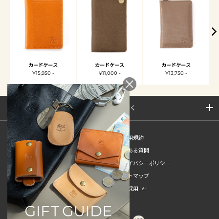
カードケース
カードケース
カードケース
¥15,950 -
¥11,000 -
¥13,750 -
サイトマップを開く
新規会員登録
ご利用規約
ご利用ガイド
よくある質問
特定商取引法
プライバシーポリシー
お問い合わせ
サイトマップ
販売スタッフ中途採用
新卒採用