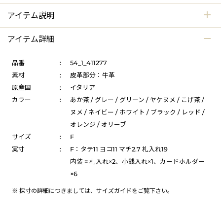
アイテム説明
アイテム詳細
品番
:
54_1_411277
素材
:
皮革部分：牛革
原産国
:
イタリア
カラー
:
あか茶 / グレー / グリーン / ヤケヌメ / こげ茶 /
ヌメ / ネイビー / ホワイト / ブラック / レッド /
オレンジ / オリーブ
サイズ
:
F
実寸
:
F：タテ11 ヨコ11 マチ2.7 札入れ19
内装 = 札入れ×2、小銭入れ×1、カードホルダー
×6
※ 採寸の詳細につきましては、
サイズガイド
をご覧下さい。