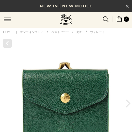
NEW IN｜NEW MODEL
8/17(月)10時まで｜税込11,000円以上で送料無料
0
贈る相手やシーンから選べる、新しいギフトガイド
HOME
|
オンラインストア
/
ベストセラー
/
財布
/
ウォレット
NEW IN｜COLOR LEATHER