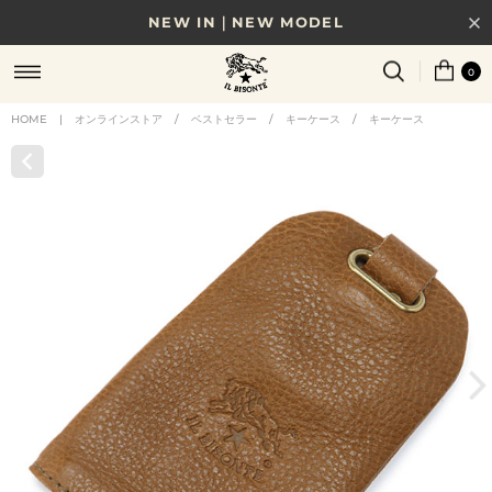
NEW IN｜NEW MODEL
8/17(月)10時まで｜税込11,000円以上で送料無料
0
贈る相手やシーンから選べる、新しいギフトガイド
HOME
|
オンラインストア
/
ベストセラー
/
キーケース
/
キーケース
NEW IN｜COLOR LEATHER