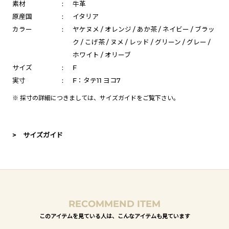
素材
:
牛革
原産国
:
イタリア
カラー
:
ヤケヌメ / オレンジ / あか茶 / ネイビー / ブラッ
ク / こげ茶 / ヌメ / レッド / グリーン / グレー /
ホワイト / オリーブ
サイズ
:
F
実寸
:
F：タテ11 ヨコ7
※ 採寸の詳細につきましては、
サイズガイド
をご覧下さい。
> サイズガイド
RECOMMEND ITEM
このアイテムを見ている人は、こんなアイテムも見ています