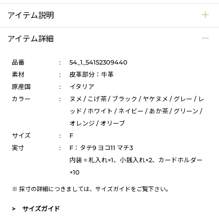
アイテム説明
アイテム詳細
品番
:
54_1_54152309440
素材
:
皮革部分：牛革
原産国
:
イタリア
カラー
:
ヌメ / こげ茶 / ブラック / ヤケヌメ / グレー / レ
ッド / ホワイト / ネイビー / あか茶 / グリーン /
オレンジ / オリーブ
サイズ
:
F
実寸
:
F：タテ9 ヨコ11 マチ3
内装 = 札入れ×1、小銭入れ×2、カードホルダー
×10
※ 採寸の詳細につきましては、
サイズガイド
をご覧下さい。
> サイズガイド