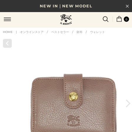
NEW IN｜NEW MODEL
8/17(月)10時まで｜税込11,000円以上で送料無料
0
贈る相手やシーンから選べる、新しいギフトガイド
HOME
|
オンラインストア
/
ベストセラー
/
財布
/
ウォレット
NEW IN｜COLOR LEATHER