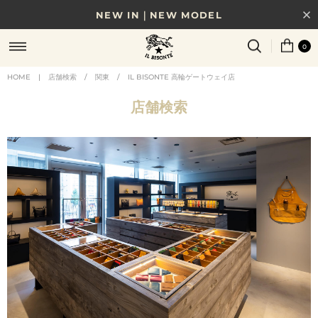
NEW IN｜NEW MODEL
8/17(月)10時まで｜税込11,000円以上で送料無料
0
贈る相手やシーンから選べる、新しいギフトガイド
HOME
|
店舗検索
/
関東
/
IL BISONTE 高輪ゲートウェイ店
NEW IN｜COLOR LEATHER
店舗検索