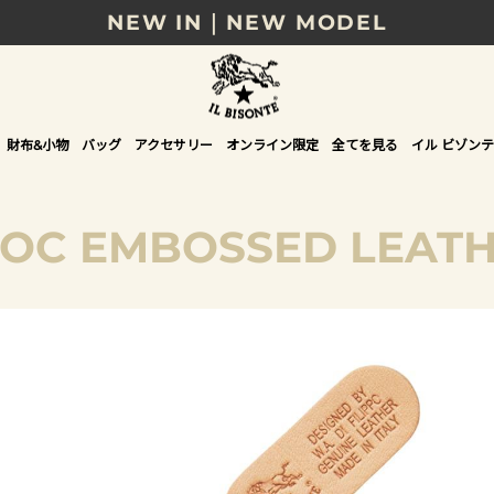
NEW IN｜NEW MODEL
8/17(月)10時まで｜税込11,000円以上で送料無
贈る相手やシーンから選べる、新しいギフトガイ
財布&小物
バッグ
アクセサリー
オンライン限定
全てを見る
イル ビゾンテ
NEW IN｜COLOR LEATHER
OC EMBOSSED LEAT