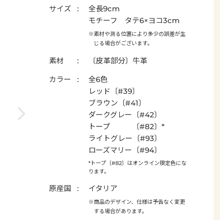
サイズ
全長9cm
モチーフ タテ6×ヨコ3cm
※素材や測る位置により多少の誤差が生
じる場合がございます。
素材
〔皮革部分〕牛革
カラー
全6色
レッド〔#39〕
ブラウン〔#41〕
ダークグレー〔#42〕
トープ 〔#82〕*
ライトグレー〔#93〕
ローズマリー〔#94〕
*トープ〔#82〕はオンライン限定色にな
ります。
原産国
イタリア
※商品のデザイン、仕様は予告なく変更
する場合があります。