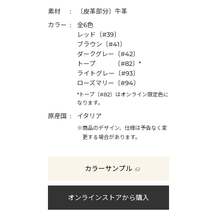
素材
〔皮革部分〕牛革
カラー
全6色
レッド〔#39〕
ブラウン〔#41〕
ダークグレー〔#42〕
トープ 〔#82〕*
ライトグレー〔#93〕
ローズマリー〔#94〕
*トープ〔#82〕はオンライン限定色に
なります。
原産国
イタリア
※商品のデザイン、仕様は予告なく変
更する場合があります。
カラーサンプル
オンラインストアから購入