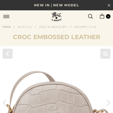
NEW IN｜NEW MODEL
8/17(月)10時まで｜税込11,000円以上で送料無料
0
贈る相手やシーンから選べる、新しいギフトガイド
HOME
|
コレクション
/
クロコ エンボスドレザー
/
クロスボディバッグ
CROC EMBOSSED LEATHER
NEW IN｜COLOR LEATHER