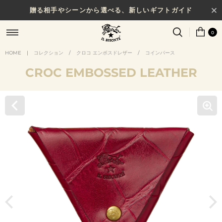
贈る相手やシーンから選べる、新しいギフトガイド
0
HOME
|
コレクション
/
クロコ エンボスドレザー
/
コインパース
CROC EMBOSSED LEATHER