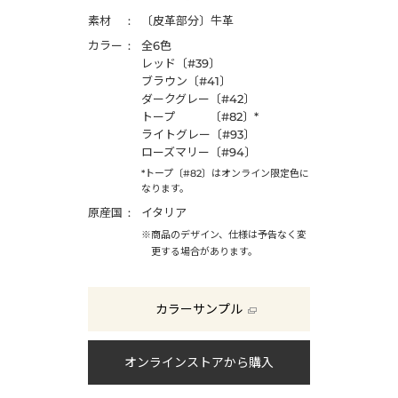
素材
〔皮革部分〕牛革
カラー
全6色
レッド〔#39〕
ブラウン〔#41〕
ダークグレー〔#42〕
トープ 〔#82〕*
ライトグレー〔#93〕
ローズマリー〔#94〕
*トープ〔#82〕はオンライン限定色に
なります。
原産国
イタリア
※商品のデザイン、仕様は予告なく変
更する場合があります。
カラーサンプル
オンラインストアから購入