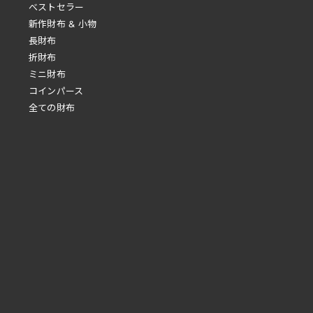
べストセラー
新作財布 & 小物
長財布
折財布
ミニ財布
コインパース
全ての財布