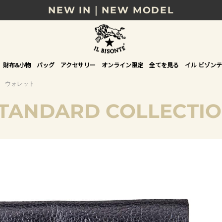
NEW IN｜NEW MODEL
8/17(月)10時まで｜税込11,000円以上で送料無
贈る相手やシーンから選べる、新しいギフトガイ
財布&小物
バッグ
アクセサリー
オンライン限定
全てを見る
イル ビゾンテ
NEW IN｜COLOR LEATHER
ウォレット
TANDARD COLLECTI