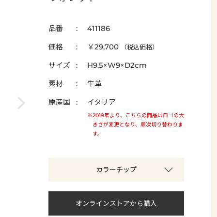
品番
411186
価格
￥29,700
（税込価格）
サイズ
H9.5×W9×D2cm
素材
牛革
原産国
イタリア
※2019年より、こちらの商品はロゴの大
きさが変更となり、順次切り替わりま
す。
カラーチップ
オンラインストアから購入