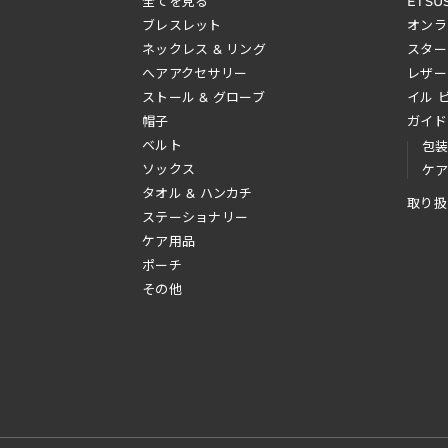
全てを見る
ETSU
ブレスレット
オンラ
ネックレス & リング
スター
へアアクセサリー
レザー
ストール & グローブ
イル 
帽子
ガイド
ベルト
包
ソックス
ケ
タオル & ハンカチ
取り扱
ステーショナリー
ケア用品
ポーチ
その他