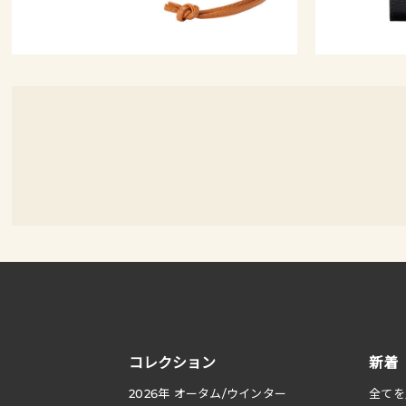
コレクション
新着
2026
年 オータム
/
ウインター
全てを