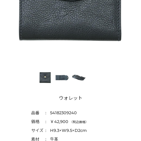
ウォレット
品番
54182309240
価格
￥42,900
（税込価格）
サイズ
H9.3×W9.5×D2cm
素材
牛革