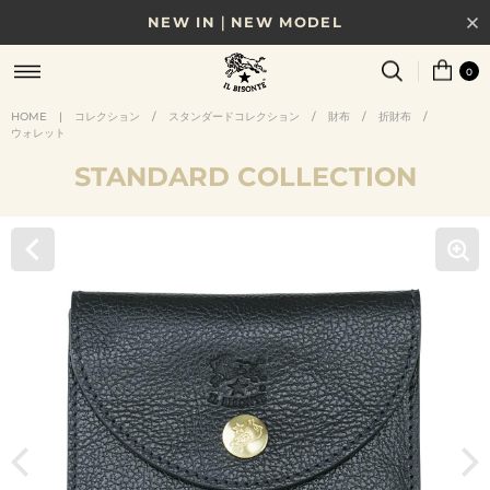
NEW IN｜NEW MODEL
8/17(月)10時まで｜税込11,000円以上で送料無料
0
贈る相手やシーンから選べる、新しいギフトガイド
HOME
|
コレクション
/
スタンダードコレクション
/
財布
/
折財布
/
ウォレット
NEW IN｜COLOR LEATHER
STANDARD COLLECTION