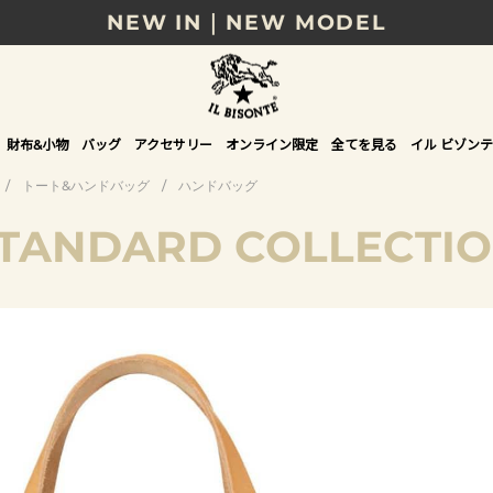
NEW IN｜NEW MODEL
8/17(月)10時まで｜税込11,000円以上で送料無
贈る相手やシーンから選べる、新しいギフトガイ
財布&小物
バッグ
アクセサリー
オンライン限定
全てを見る
イル ビゾンテ
NEW IN｜COLOR LEATHER
/
トート&ハンドバッグ
/
ハンドバッグ
TANDARD COLLECTI