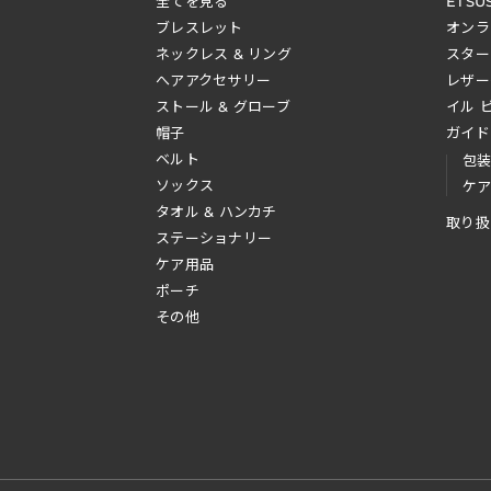
全てを見る
ETSU
ブレスレット
オンラ
ネックレス & リング
スター
へアアクセサリー
レザー
ストール & グローブ
イル 
帽子
ガイド
ベルト
包
ソックス
ケ
タオル & ハンカチ
取り扱
ステーショナリー
ケア用品
ポーチ
その他