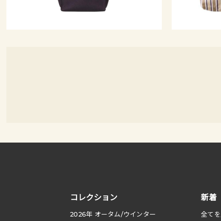
コレクション
新着
2026
年 オータム
/
ウインター
全てを