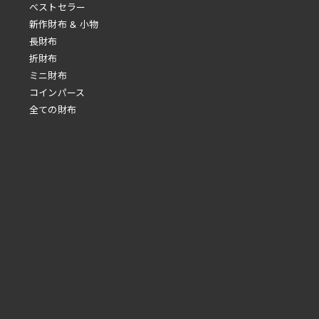
べストセラー
新作財布 & 小物
長財布
折財布
ミニ財布
コインパース
全ての財布