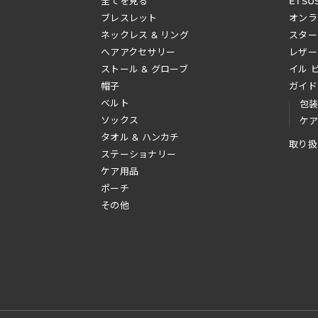
全てを見る
ETSU
ブレスレット
オンラ
ネックレス & リング
スター
へアアクセサリー
レザー
ストール & グローブ
イル 
帽子
ガイド
ベルト
包
ソックス
ケ
タオル & ハンカチ
取り扱
ステーショナリー
ケア用品
ポーチ
その他