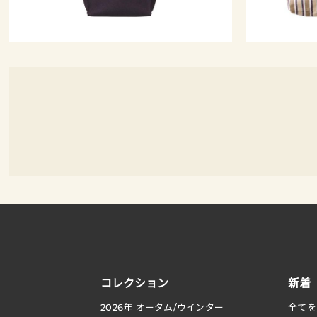
コレクション
新着
2026
年 オータム
/
ウインター
全てを