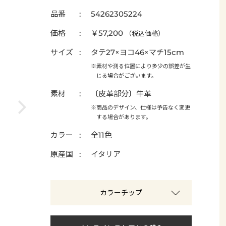
品番
54262305224
価格
￥57,200
（税込価格）
サイズ
タテ27×ヨコ46×マチ15cm
※素材や測る位置により多少の誤差が生
じる場合がございます。
素材
〔皮革部分〕牛革
※商品のデザイン、仕様は予告なく変更
する場合があります。
カラー
全11色
原産国
イタリア
カラーチップ