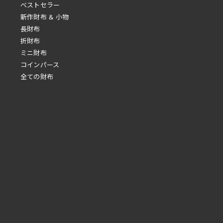
べストセラー
新作財布 & 小物
長財布
折財布
ミニ財布
コインパース
全ての財布