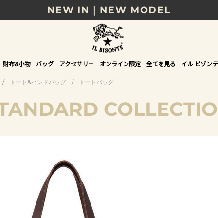
NEW IN｜NEW MODEL
8/17(月)10時まで｜税込11,000円以上で送料無
贈る相手やシーンから選べる、新しいギフトガイ
財布&小物
バッグ
アクセサリー
オンライン限定
全てを見る
イル ビゾンテ
NEW IN｜COLOR LEATHER
/
トート&ハンドバッグ
/
トートバッグ
TANDARD COLLECTI