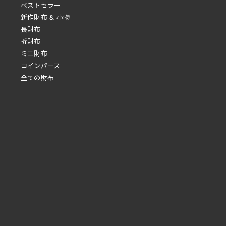
べストセラー
新作財布 & 小物
長財布
折財布
ミニ財布
コインパース
全ての財布