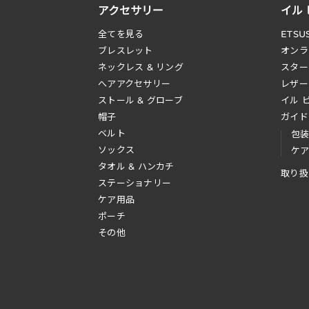
アクセサリー
イル
全てを見る
ETSU
ブレスレット
オンラ
ネックレス & リング
スター
へアアクセサリー
レザー
ストール & グローブ
イル 
帽子
ガイド
ベルト
包
ソックス
ケ
タオル & ハンカチ
取り扱
ステーショナリー
ケア用品
ポーチ
その他