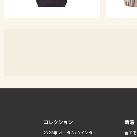
コレクション
新着
2026
年 オータム
/
ウインター
全てを