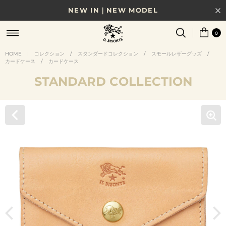
NEW IN｜NEW MODEL
8/17(月)10時まで｜税込11,000円以上で送料無料
0
贈る相手やシーンから選べる、新しいギフトガイド
HOME
|
コレクション
/
スタンダードコレクション
/
スモールレザーグッズ
/
カードケース
/
カードケース
NEW IN｜COLOR LEATHER
STANDARD COLLECTION