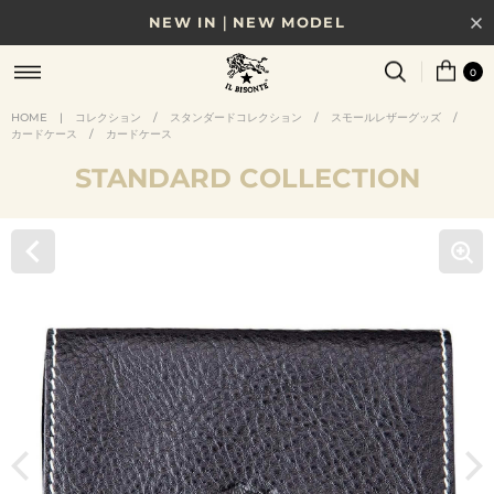
NEW IN｜NEW MODEL
8/17(月)10時まで｜税込11,000円以上で送料無料
0
贈る相手やシーンから選べる、新しいギフトガイド
HOME
|
コレクション
/
スタンダードコレクション
/
スモールレザーグッズ
/
カードケース
/
カードケース
NEW IN｜COLOR LEATHER
STANDARD COLLECTION