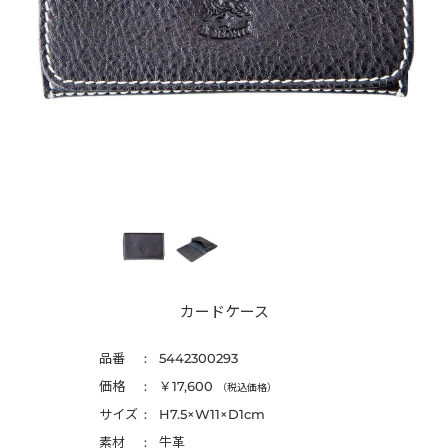
カードケース
品番
5442300293
価格
￥17,600
（税込価格）
サイズ
H7.5×W11×D1cm
素材
牛革