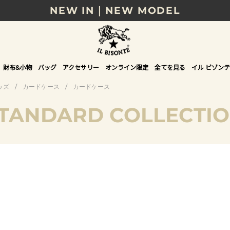
NEW IN｜NEW MODEL
8/17(月)10時まで｜税込11,000円以上で送料無
贈る相手やシーンから選べる、新しいギフトガイ
財布&小物
バッグ
アクセサリー
オンライン限定
全てを見る
イル ビゾンテ
NEW IN｜COLOR LEATHER
ッズ
/
カードケース
/
カードケース
TANDARD COLLECTI