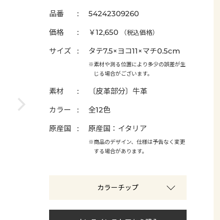
品番
54242309260
価格
￥12,650
（税込価格）
サイズ
タテ7.5×ヨコ11×マチ0.5cm
※素材や測る位置により多少の誤差が生
じる場合がございます。
素材
〔皮革部分〕牛革
カラー
全12色
原産国
原産国：イタリア
※商品のデザイン、仕様は予告なく変更
する場合があります。
カラーチップ