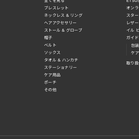
全てを見る
ETSU
ブレスレット
オンラ
ネックレス & リング
スター
へアアクセサリー
レザー
ストール & グローブ
イル 
帽子
ガイド
ベルト
包
ソックス
ケ
タオル & ハンカチ
取り扱
ステーショナリー
ケア用品
ポーチ
その他