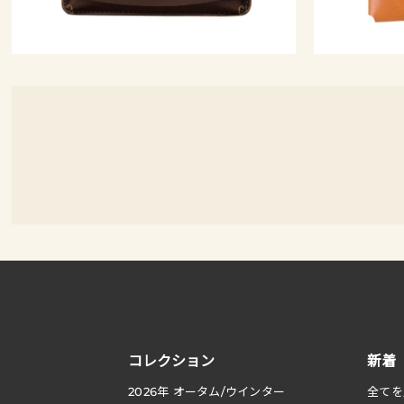
コレクション
新着
2026
年 オータム
/
ウインター
全てを