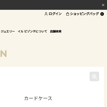
ログイン
ショッピングバッグ
料
0
ド
 ジュエリー
イル ビゾンテについて
店舗検索
ON
カードケース