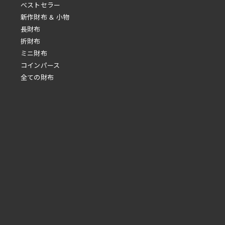
べストセラー
新作財布 & 小物
長財布
折財布
ミニ財布
コインパース
全ての財布