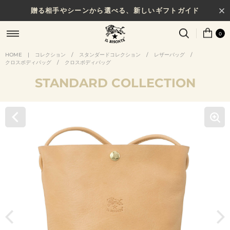
贈る相手やシーンから選べる、新しいギフトガイド
0
HOME
|
コレクション
/
スタンダードコレクション
/
レザーバッグ
/
クロスボディバッグ
/
クロスボディバッグ
STANDARD COLLECTION