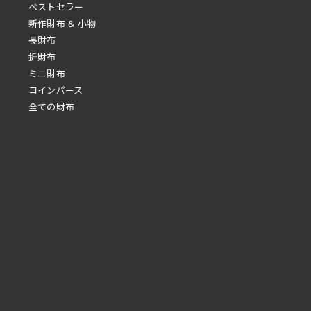
べストセラー
新作財布 & 小物
長財布
折財布
ミニ財布
コインパース
全ての財布