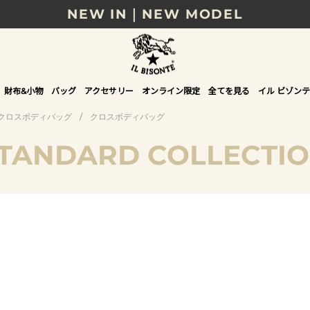
NEW IN｜NEW MODEL
8/17(月)10時まで｜税込11,000円以上で送料無
贈る相手やシーンから選べる、新しいギフトガイ
財布&小物
バッグ
アクセサリー
オンライン限定
全てを見る
イル ビゾンテ
NEW IN｜COLOR LEATHER
クロスボディバッグ
/
クロスボディバッグ
TANDARD COLLECTI