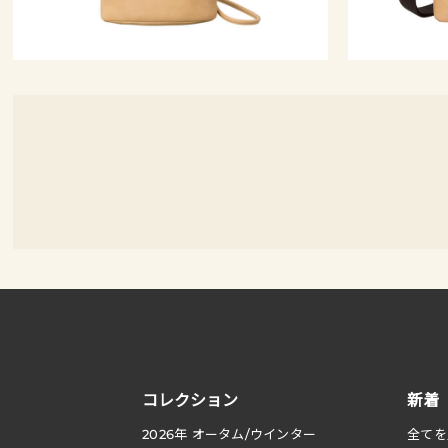
コレクション
新着
2026
年 オータム
/
ウインター
全てを