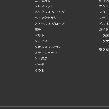
全てを見る
ETSU
ブレスレット
オンラ
ネックレス & リング
スター
へアアクセサリー
レザー
ストール & グローブ
イル 
帽子
ガイド
ベルト
包
ソックス
ケ
タオル & ハンカチ
取り扱
ステーショナリー
ケア用品
ポーチ
その他