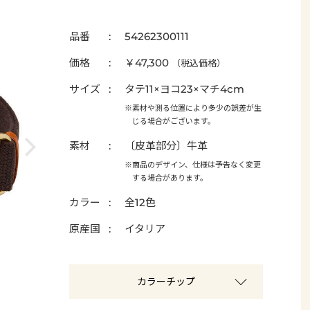
品番
54262300111
価格
￥47,300
（税込価格）
サイズ
タテ11×ヨコ23×マチ4cm
※素材や測る位置により多少の誤差が生
じる場合がございます。
素材
〔皮革部分〕牛革
※商品のデザイン、仕様は予告なく変更
する場合があります。
カラー
全12色
原産国
イタリア
カラーチップ