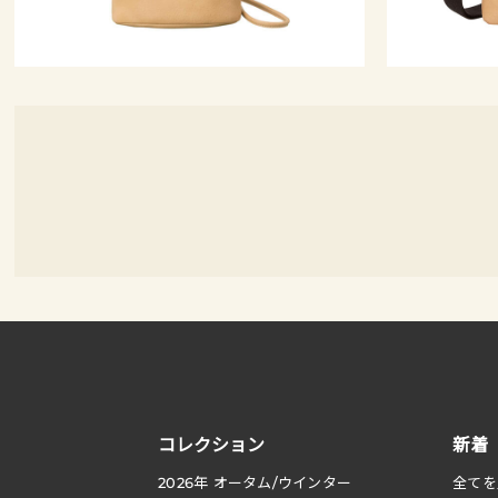
コレクション
新着
2026
年 オータム
/
ウインター
全てを