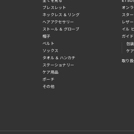
全てを見る
ETSU
ブレスレット
オンラ
ネックレス & リング
スター
へアアクセサリー
レザー
ストール & グローブ
イル 
帽子
ガイド
ベルト
包
ソックス
ケ
タオル & ハンカチ
取り扱
ステーショナリー
ケア用品
ポーチ
その他