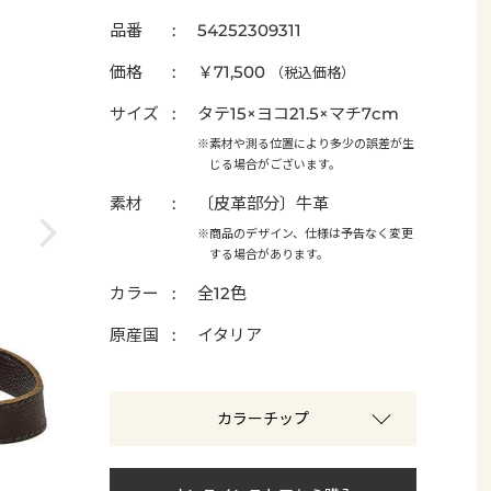
品番
54252309311
価格
￥71,500
（税込価格）
サイズ
タテ15×ヨコ21.5×マチ7cm
※素材や測る位置により多少の誤差が生
じる場合がございます。
素材
〔皮革部分〕牛革
※商品のデザイン、仕様は予告なく変更
する場合があります。
カラー
全12色
原産国
イタリア
カラーチップ