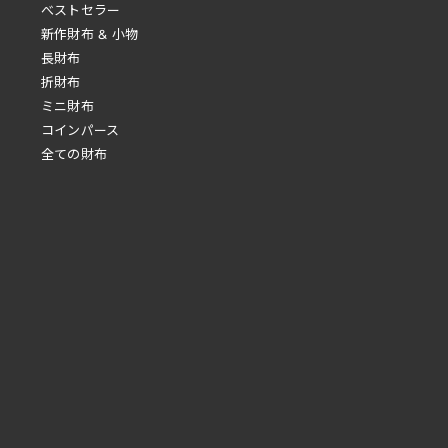
べストセラー
新作財布 & 小物
長財布
折財布
ミニ財布
コインパース
全ての財布