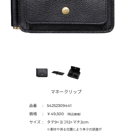
マネークリップ
品番
54252309441
価格
￥49,500
（税込価格）
サイズ
タテ9×ヨコ12×マチ2cm
※素材や測る位置により多少の誤差が