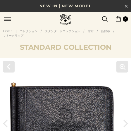
NEW IN｜NEW MODEL
8/17(月)10時まで｜税込11,000円以上で送料無料
0
贈る相手やシーンから選べる、新しいギフトガイド
HOME
|
コレクション
/
スタンダードコレクション
/
財布
/
折財布
/
マネークリップ
NEW IN｜COLOR LEATHER
STANDARD COLLECTION