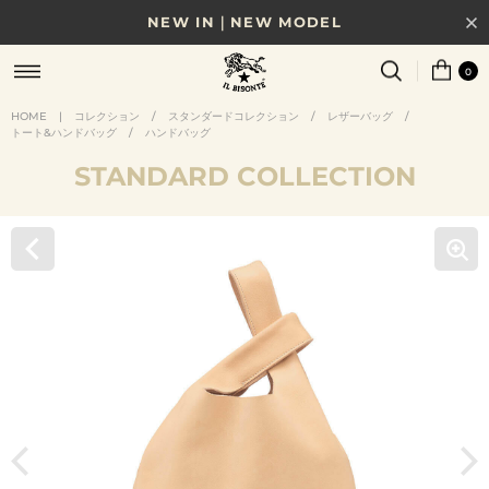
NEW IN｜NEW MODEL
8/17(月)10時まで｜税込11,000円以上で送料無料
0
贈る相手やシーンから選べる、新しいギフトガイド
HOME
|
コレクション
/
スタンダードコレクション
/
レザーバッグ
/
トート&ハンドバッグ
/
ハンドバッグ
NEW IN｜COLOR LEATHER
STANDARD COLLECTION