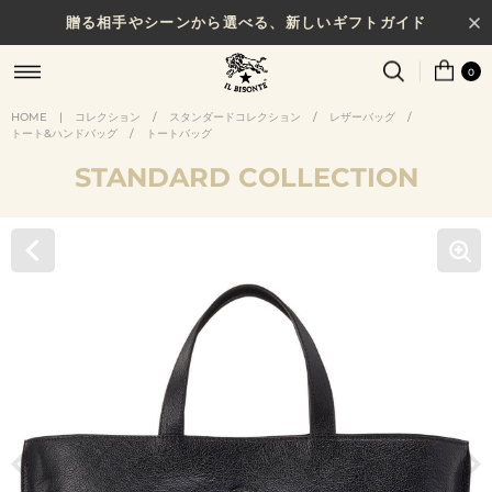
贈る相手やシーンから選べる、新しいギフトガイド
0
HOME
|
コレクション
/
スタンダードコレクション
/
レザーバッグ
/
トート&ハンドバッグ
/
トートバッグ
STANDARD COLLECTION