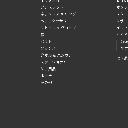
全てを見る
ETSU
ブレスレット
オンラ
ネックレス & リング
スター
へアアクセサリー
レザー
ストール & グローブ
イル 
帽子
ガイド
ベルト
包
ソックス
ケ
タオル & ハンカチ
取り扱
ステーショナリー
ケア用品
ポーチ
その他