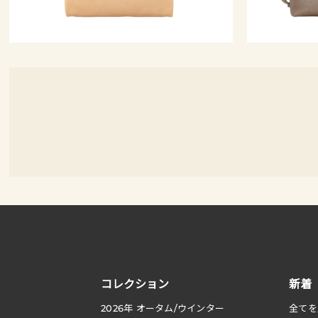
コレクション
新着
2026
年 オータム
/
ウインター
全てを