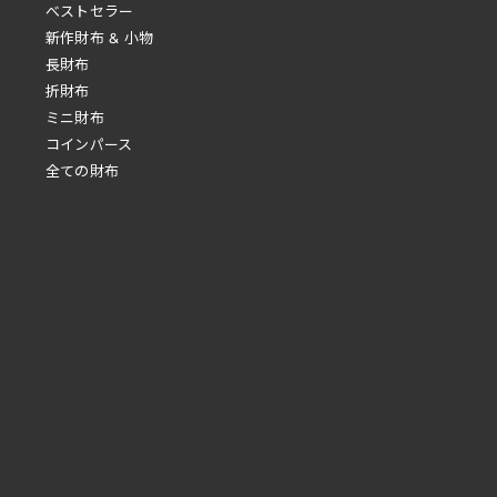
べストセラー
新作財布 & 小物
長財布
折財布
ミニ財布
コインパース
全ての財布