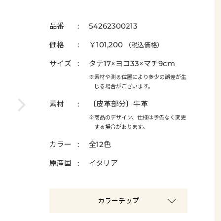
品番
54262300213
価格
￥101,200
（税込価格）
サイズ
タテ17×ヨコ33×マチ9cm
※素材や測る位置により多少の誤差が生
じる場合がございます。
素材
〔皮革部分〕牛革
※商品のデザイン、仕様は予告なく変更
する場合があります。
カラー
全12色
原産国
イタリア
カラーチップ