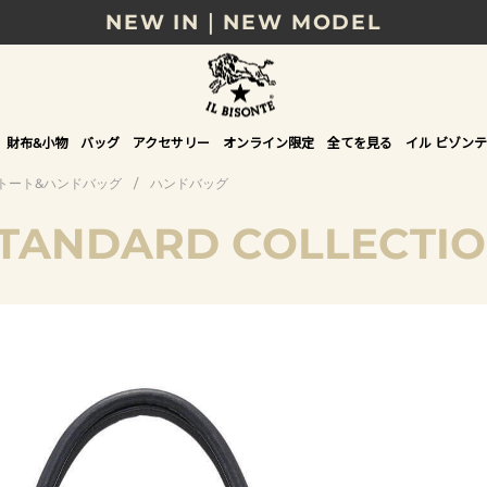
NEW IN｜NEW MODEL
8/17(月)10時まで｜税込11,000円以上で送料無
贈る相手やシーンから選べる、新しいギフトガイ
財布&小物
バッグ
アクセサリー
オンライン限定
全てを見る
イル ビゾンテ
NEW IN｜COLOR LEATHER
トート&ハンドバッグ
/
ハンドバッグ
TANDARD COLLECTI