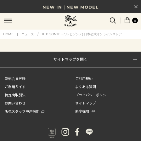
NEW IN｜NEW MODEL
8/17(月)10時まで｜税込11,000円以上で送料無料
0
贈る相手やシーンから選べる、新しいギフトガイド
HOME
|
ニュース
/
IL BISONTE (イル ビゾンテ) 日本公式オンラインストア
NEW IN｜COLOR LEATHER
サイトマップを開く
新規会員登録
ご利用規約
ご利用ガイド
よくある質問
特定商取引法
プライバシーポリシー
お問い合わせ
サイトマップ
販売スタッフ中途採用
新卒採用