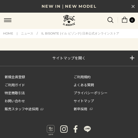
NEW IN｜NEW MODEL
8/17(月)10時まで｜税込11,000円以上で送料無料
0
贈る相手やシーンから選べる、新しいギフトガイド
HOME
|
ニュース
/
IL BISONTE (イル ビゾンテ) 日本公式オンラインストア
NEW IN｜COLOR LEATHER
サイトマップを開く
新規会員登録
ご利用規約
ご利用ガイド
よくある質問
特定商取引法
プライバシーポリシー
お問い合わせ
サイトマップ
販売スタッフ中途採用
新卒採用