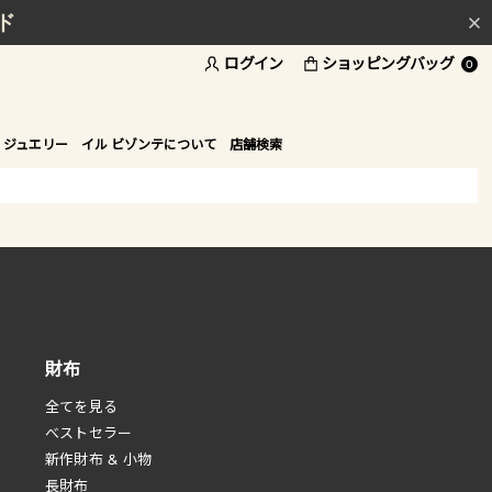
ド
ログイン
ショッピングバッグ
0
 ジュエリー
イル ビゾンテについて
店舗検索
財布
全てを見る
べストセラー
新作財布 & 小物
長財布