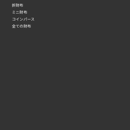
折財布
ミニ財布
コインパース
全ての財布