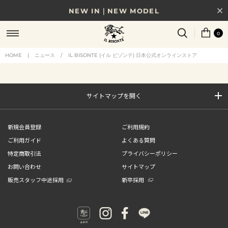
NEW IN｜NEW MODEL
8/17(月)10時まで｜税込11,000円以上で送料無料
0
贈る相手やシーンから選べる、新しいギフトガイド
HOME
|
ニュース
/
IL BISONTE (イル ビゾンテ) 日本公式オンラインストア
NEW IN｜COLOR LEATHER
サイトマップを開く
新規会員登録
ご利用規約
ご利用ガイド
よくある質問
特定商取引法
プライバシーポリシー
お問い合わせ
サイトマップ
販売スタッフ中途採用
新卒採用